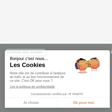
BENOIT POUCLEE
BENOIT POUCLEE
est
ostéopathe énergéticien
à
Alençon et Caen
j' accompagne en cabinet
les nourrissons,
adolescents, adultes,
seniors, femmes enceintes
ou sportifs.