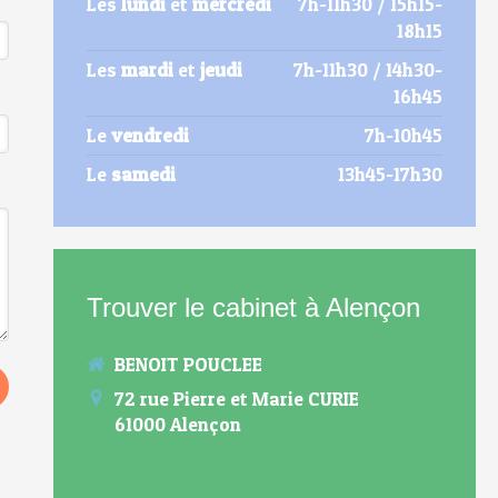
Les
lundi
et
mercredi
7h-11h30 / 15h15-
18h15
Les
mardi
et
jeudi
7h-11h30 / 14h30-
16h45
Le
vendredi
7h-10h45
Le
samedi
13h45-17h30
Trouver le cabinet à Alençon
BENOIT POUCLEE
72 rue Pierre et Marie CURIE
61000
Alençon