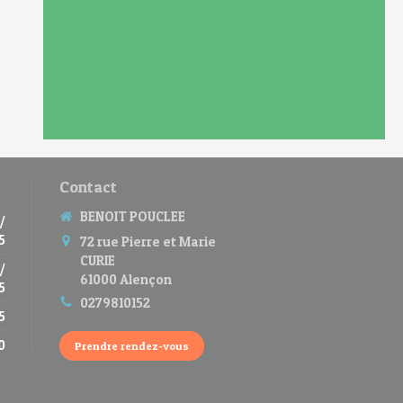
Contact
BENOIT POUCLEE
/
5
72 rue Pierre et Marie
CURIE
/
61000
Alençon
5
0279810152
5
0
Prendre rendez-vous